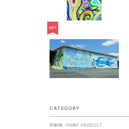
壁らくがき（※相談・見積） ／
Wall Drawing "Rakugaki"
¥50
CATEGORY
印刷物／PRINT PRODUCT