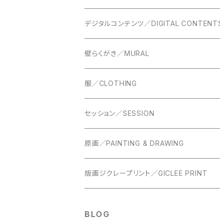
アートプリント／Art Print Poster
デジタルコンテンツ／DIGITAL CONTENT
カレンダー／CALENDAR
画像／PICTURE
壁らくがき／MURAL
ポストカード／Postcards
おひねり／TIPPING
服／CLOTHING
大きな絵はがき／Big Postcards
Tシャツ／T-shirts
セッション／SESSION
絵はがき／Postcards
速乾ドライTシャツ／ Quick Dry T-shirt
セッションドローイング／SESSION & DRA
原画／PAINTING & DRAWING
あなたへの生きもの達／Creatures For You
ペインティング／painting
版画ジクレープリント／GICLEE PRINT
ドローイング／drawing
BLOG