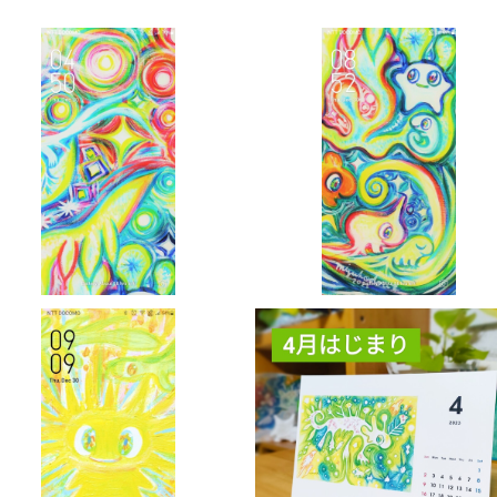
【ごきげん壁紙】001 ／【Cheerf
【ごきげん壁紙】002 ／【Chee
ul Wall Paper】001
ful Wall Paper】002
¥550
¥550
SOLD OUT
【ごきげん壁紙】005 ／【Cheer
ful Wall Paper】005
4月はじまり【卓上カレンダー】
¥550
023年4月～2024年12月 ／
¥1,980
【Desk Calendar】 2023 A
r. -2024 Mar.