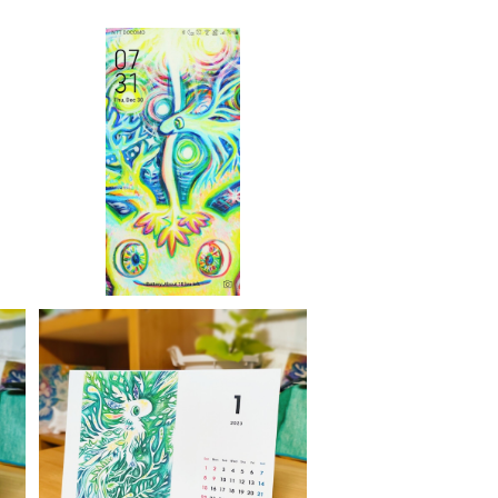
r
【ごきげん壁紙】003 ／【Cheer
ful Wall Paper】003
¥550
SOLD OUT
2
【卓上カレンダー】2023年1月～
12月 ／ 【Desk Calendar】 2
¥1,980
p
023 (Jan. - Dec.)