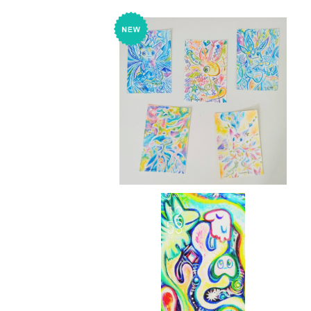
SOLD OUT
小さなドローイング原画♪ Sm
all Drawings
¥9,000
【ごきげん壁紙】004 ／【Cheer
ful Wall Paper】004
¥550